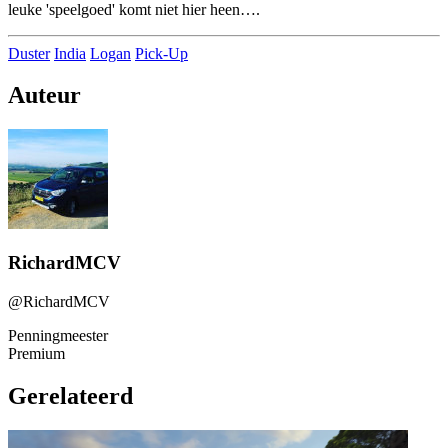
leuke 'speelgoed' komt niet hier heen….
Duster
India
Logan
Pick-Up
Auteur
RichardMCV
@RichardMCV
Penningmeester
Premium
Gerelateerd