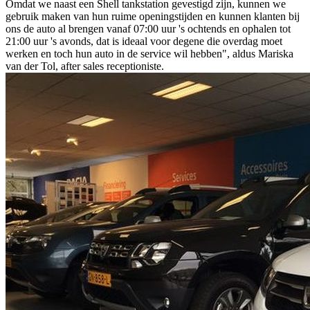
Omdat we naast een Shell tankstation gevestigd zijn, kunnen we
gebruik maken van hun ruime openingstijden en kunnen klanten bij
ons de auto al brengen vanaf 07:00 uur 's ochtends en ophalen tot
21:00 uur 's avonds, dat is ideaal voor degene die overdag moet
werken en toch hun auto in de service wil hebben", aldus Mariska
van der Tol, after sales receptioniste.