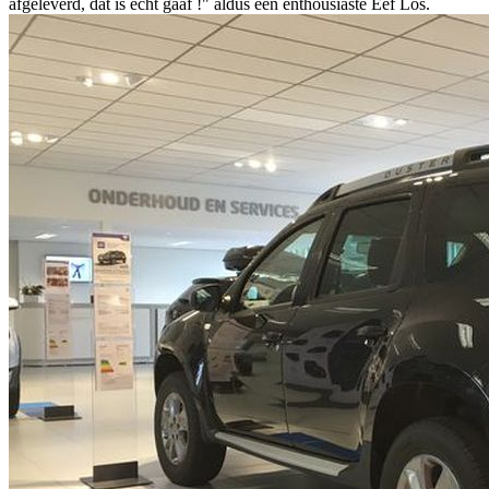
afgeleverd, dat is echt gaaf !" aldus een enthousiaste Eef Los.