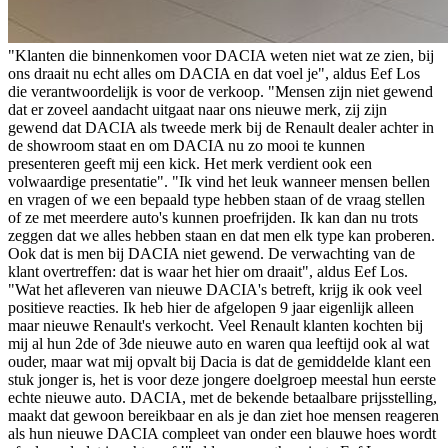
"Klanten die binnenkomen voor DACIA weten niet wat ze zien, bij
ons draait nu echt alles om DACIA en dat voel je", aldus Eef Los
die verantwoordelijk is voor de verkoop. "Mensen zijn niet gewend
dat er zoveel aandacht uitgaat naar ons nieuwe merk, zij zijn
gewend dat DACIA als tweede merk bij de Renault dealer achter in
de showroom staat en om DACIA nu zo mooi te kunnen
presenteren geeft mij een kick. Het merk verdient ook een
volwaardige presentatie". "Ik vind het leuk wanneer mensen bellen
en vragen of we een bepaald type hebben staan of de vraag stellen
of ze met meerdere auto's kunnen proefrijden. Ik kan dan nu trots
zeggen dat we alles hebben staan en dat men elk type kan proberen.
Ook dat is men bij DACIA niet gewend. De verwachting van de
klant overtreffen: dat is waar het hier om draait", aldus Eef Los.
"Wat het afleveren van nieuwe DACIA's betreft, krijg ik ook veel
positieve reacties. Ik heb hier de afgelopen 9 jaar eigenlijk alleen
maar nieuwe Renault's verkocht. Veel Renault klanten kochten bij
mij al hun 2de of 3de nieuwe auto en waren qua leeftijd ook al wat
ouder, maar wat mij opvalt bij Dacia is dat de gemiddelde klant een
stuk jonger is, het is voor deze jongere doelgroep meestal hun eerste
echte nieuwe auto. DACIA, met de bekende betaalbare prijsstelling,
maakt dat gewoon bereikbaar en als je dan ziet hoe mensen reageren
als hun nieuwe DACIA compleet van onder een blauwe hoes wordt