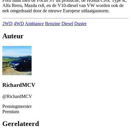
Ford haalt men de Focus ST uit productie, de Honda Civic Type R,
Alfa Brera, Mazda rx8, en de V10-diesel van VW worden ook de
nek omgedraaid door de nieuwe Europese uitlaatgasnorm.
2WD
4WD
Ambiance
Benzine
Diesel
Duster
Auteur
RichardMCV
@RichardMCV
Penningmeester
Premium
Gerelateerd