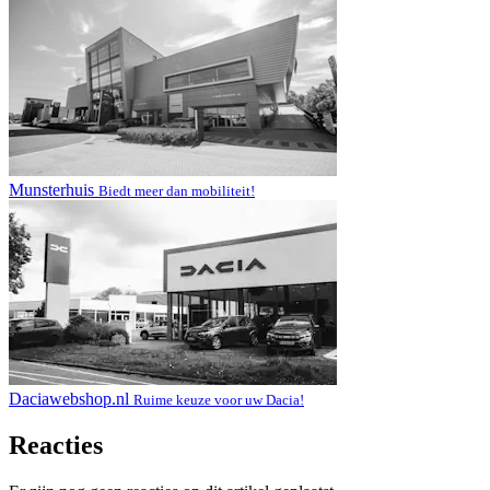
Munsterhuis
Biedt meer dan mobiliteit!
Daciawebshop.nl
Ruime keuze voor uw Dacia!
Reacties