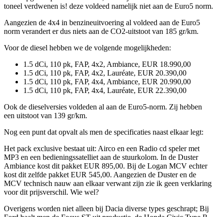
toneel verdwenen is! deze voldeed namelijk niet aan de Euro5 norm.
Aangezien de 4x4 in benzineuitvoering al voldeed aan de Euro5
norm verandert er dus niets aan de CO2-uitstoot van 185 gr/km.
Voor de diesel hebben we de volgende mogelijkheden:
1.5 dCi, 110 pk, FAP, 4x2, Ambiance, EUR 18.990,00
1.5 dCi, 110 pk, FAP, 4x2, Lauréate, EUR 20.390,00
1.5 dCi, 110 pk, FAP, 4x4, Ambiance, EUR 20.990,00
1.5 dCi, 110 pk, FAP, 4x4, Lauréate, EUR 22.390,00
Ook de dieselversies voldeden al aan de Euro5-norm. Zij hebben
een uitstoot van 139 gr/km.
Nog een punt dat opvalt als men de specificaties naast elkaar legt:
Het pack exclusive bestaat uit: Airco en een Radio cd speler met
MP3 en een bedieningssatelliet aan de stuurkolom. In de Duster
Ambiance kost dit pakket EUR 895,00. Bij de Logan MCV echter
kost dit zelfde pakket EUR 545,00. Aangezien de Duster en de
MCV technisch nauw aan elkaar verwant zijn zie ik geen verklaring
voor dit prijsverschil. Wie wel?
Overigens worden niet alleen bij Dacia diverse types geschrapt; Bij