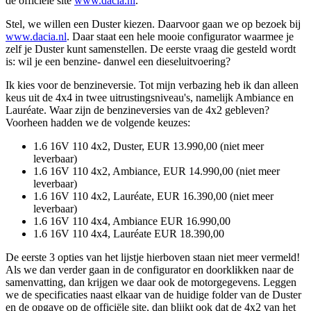
de officiële site
www.dacia.nl
.
Stel, we willen een Duster kiezen. Daarvoor gaan we op bezoek bij
www.dacia.nl
. Daar staat een hele mooie configurator waarmee je
zelf je Duster kunt samenstellen. De eerste vraag die gesteld wordt
is: wil je een benzine- danwel een dieseluitvoering?
Ik kies voor de benzineversie. Tot mijn verbazing heb ik dan alleen
keus uit de 4x4 in twee uitrustingsniveau's, namelijk Ambiance en
Lauréate. Waar zijn de benzineversies van de 4x2 gebleven?
Voorheen hadden we de volgende keuzes:
1.6 16V 110 4x2, Duster, EUR 13.990,00 (niet meer
leverbaar)
1.6 16V 110 4x2, Ambiance, EUR 14.990,00 (niet meer
leverbaar)
1.6 16V 110 4x2, Lauréate, EUR 16.390,00 (niet meer
leverbaar)
1.6 16V 110 4x4, Ambiance EUR 16.990,00
1.6 16V 110 4x4, Lauréate EUR 18.390,00
De eerste 3 opties van het lijstje hierboven staan niet meer vermeld!
Als we dan verder gaan in de configurator en doorklikken naar de
samenvatting, dan krijgen we daar ook de motorgegevens. Leggen
we de specificaties naast elkaar van de huidige folder van de Duster
en de opgave op de officiële site, dan blijkt ook dat de 4x2 van het