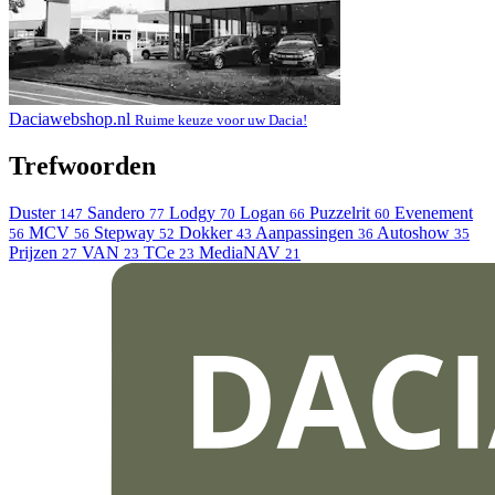
Daciawebshop.nl
Ruime keuze voor uw Dacia!
Trefwoorden
Duster
Sandero
Lodgy
Logan
Puzzelrit
Evenement
147
77
70
66
60
MCV
Stepway
Dokker
Aanpassingen
Autoshow
56
56
52
43
36
35
Prijzen
VAN
TCe
MediaNAV
27
23
23
21