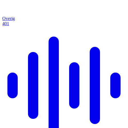
Overig
401