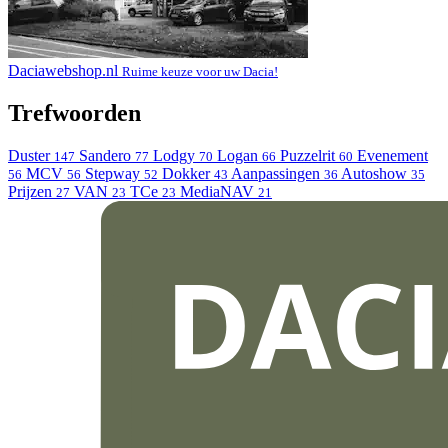
Daciawebshop.nl
Ruime keuze voor uw Dacia!
Trefwoorden
Duster
Sandero
Lodgy
Logan
Puzzelrit
Evenement
147
77
70
66
60
MCV
Stepway
Dokker
Aanpassingen
Autoshow
56
56
52
43
36
35
Prijzen
VAN
TCe
MediaNAV
27
23
23
21