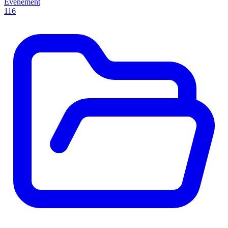
Evenement
116