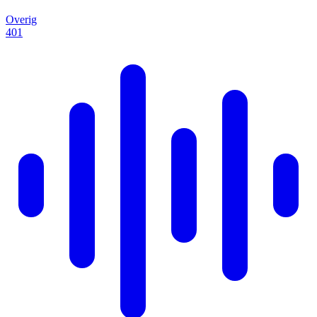
Overig
401