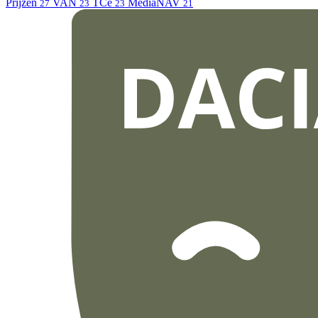
Prijzen
VAN
TCe
MediaNAV
27
23
23
21