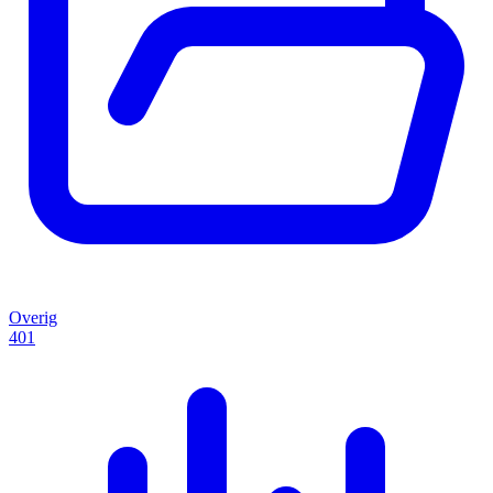
Overig
401