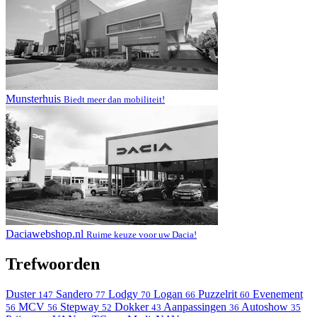
Munsterhuis
Biedt meer dan mobiliteit!
Daciawebshop.nl
Ruime keuze voor uw Dacia!
Trefwoorden
Duster
Sandero
Lodgy
Logan
Puzzelrit
Evenement
147
77
70
66
60
MCV
Stepway
Dokker
Aanpassingen
Autoshow
56
56
52
43
36
35