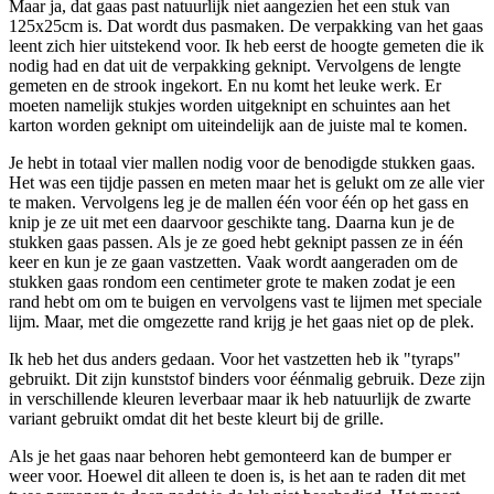
Maar ja, dat gaas past natuurlijk niet aangezien het een stuk van
125x25cm is. Dat wordt dus pasmaken. De verpakking van het gaas
leent zich hier uitstekend voor. Ik heb eerst de hoogte gemeten die ik
nodig had en dat uit de verpakking geknipt. Vervolgens de lengte
gemeten en de strook ingekort. En nu komt het leuke werk. Er
moeten namelijk stukjes worden uitgeknipt en schuintes aan het
karton worden geknipt om uiteindelijk aan de juiste mal te komen.
Je hebt in totaal vier mallen nodig voor de benodigde stukken gaas.
Het was een tijdje passen en meten maar het is gelukt om ze alle vier
te maken. Vervolgens leg je de mallen één voor één op het gass en
knip je ze uit met een daarvoor geschikte tang. Daarna kun je de
stukken gaas passen. Als je ze goed hebt geknipt passen ze in één
keer en kun je ze gaan vastzetten. Vaak wordt aangeraden om de
stukken gaas rondom een centimeter grote te maken zodat je een
rand hebt om om te buigen en vervolgens vast te lijmen met speciale
lijm. Maar, met die omgezette rand krijg je het gaas niet op de plek.
Ik heb het dus anders gedaan. Voor het vastzetten heb ik "tyraps"
gebruikt. Dit zijn kunststof binders voor éénmalig gebruik. Deze zijn
in verschillende kleuren leverbaar maar ik heb natuurlijk de zwarte
variant gebruikt omdat dit het beste kleurt bij de grille.
Als je het gaas naar behoren hebt gemonteerd kan de bumper er
weer voor. Hoewel dit alleen te doen is, is het aan te raden dit met