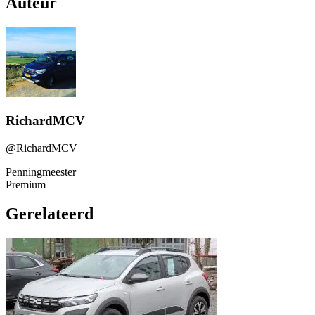
Auteur
RichardMCV
@RichardMCV
Penningmeester
Premium
Gerelateerd