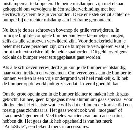
mistlampen af te koppelen. De beide mistlampen zijn met elkaar
gekoppeld om vervolgens in één stekkerverbinding met het
electrisch systeem te zijn verbonden. Deze ene stekker zit achter de
bumper bij de rechter mistlamp aan het frame gemonteerd.
Nu kun je de zes schroeven bovenop de grille verwijderen. In
principe blijft de complete bumper aan twee klemmetjes hangen,
zelfs als alle schroeven verwijderd zijn. Voor de zekerheid kun je
beter met twee personen zijn om de bumper te verwijderen want je
loopt toch extra risico bij de beide spatborden. Dit geldt overigens
ook als de bumper weer teruggeplaatst gaat worden!
Als alle schroeven verwijderd zijn kun je de bumper rechtstandig
naar voren trekken en wegnemen. Om vervolgens aan de bumper te
kunnen werken is een vrije ondergrond wel heel makkelijk. Ik heb
de bumper op de werkbank gezet zodat ik overal goed bij kan.
Om de grote openingen in de bumper kleiner te maken heb ik gaas
gekocht. En nee, geen kippegaas maar aluminium gaas speciaal voor
dit doeleind. Het laatste wat je wil is dat er binnen de kortste tijd een
roestig gaas zichtbaar is. Het gaas wordt ook wel "racegaas" of
"racemesh" genoemd. Veel toeleveranciers van auto accessoires
hebben dit. Het gaas dat ik heb opgehaald is van het merk
"AutoStyle", een bekend merk in accessoires.