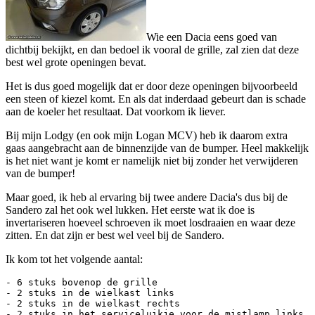
Wie een Dacia eens goed van
dichtbij bekijkt, en dan bedoel ik vooral de grille, zal zien dat deze
best wel grote openingen bevat.
Het is dus goed mogelijk dat er door deze openingen bijvoorbeeld
een steen of kiezel komt. En als dat inderdaad gebeurt dan is schade
aan de koeler het resultaat. Dat voorkom ik liever.
Bij mijn Lodgy (en ook mijn Logan MCV) heb ik daarom extra
gaas aangebracht aan de binnenzijde van de bumper. Heel makkelijk
is het niet want je komt er namelijk niet bij zonder het verwijderen
van de bumper!
Maar goed, ik heb al ervaring bij twee andere Dacia's dus bij de
Sandero zal het ook wel lukken. Het eerste wat ik doe is
invertariseren hoeveel schroeven ik moet losdraaien en waar deze
zitten. En dat zijn er best wel veel bij de Sandero.
Ik kom tot het volgende aantal:
- 6 stuks bovenop de grille

- 2 stuks in de wielkast links

- 2 stuks in de wielkast rechts

- 2 stuks in het serviceluikje voor de mistlamp links
