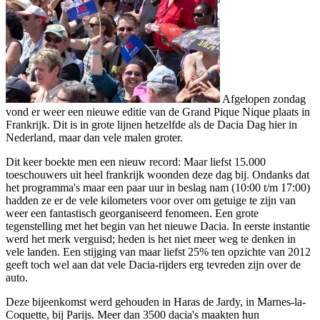
Afgelopen zondag
vond er weer een nieuwe editie van de Grand Pique Nique plaats in
Frankrijk. Dit is in grote lijnen hetzelfde als de Dacia Dag hier in
Nederland, maar dan vele malen groter.
Dit keer boekte men een nieuw record: Maar liefst 15.000
toeschouwers uit heel frankrijk woonden deze dag bij. Ondanks dat
het programma's maar een paar uur in beslag nam (10:00 t/m 17:00)
hadden ze er de vele kilometers voor over om getuige te zijn van
weer een fantastisch georganiseerd fenomeen. Een grote
tegenstelling met het begin van het nieuwe Dacia. In eerste instantie
werd het merk verguisd; heden is het niet meer weg te denken in
vele landen. Een stijging van maar liefst 25% ten opzichte van 2012
geeft toch wel aan dat vele Dacia-rijders erg tevreden zijn over de
auto.
Deze bijeenkomst werd gehouden in Haras de Jardy, in Marnes-la-
Coquette, bij Parijs. Meer dan 3500 dacia's maakten hun