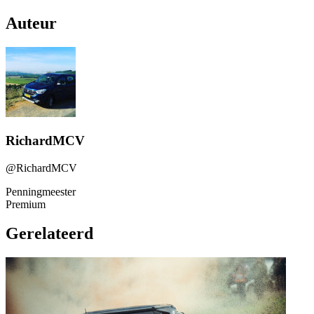
Auteur
RichardMCV
@RichardMCV
Penningmeester
Premium
Gerelateerd