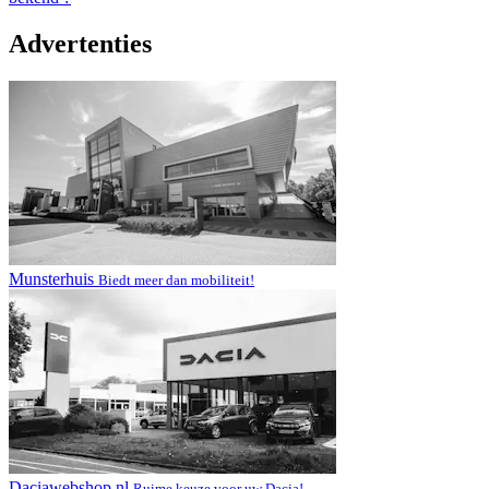
Advertenties
Munsterhuis
Biedt meer dan mobiliteit!
Daciawebshop.nl
Ruime keuze voor uw Dacia!