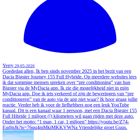
Yerry
29-05-2026
Goededag allen, Ik ben sinds november 2025 in het bezit van een
Dacia Bigster Journey 155 Full Hybride. Op meerdere websites lees
ik dat sommige mensen spreken over “pre conditioning” van hun
Bigster via de MyDacia app. Ik zie die mogelijkheid niet in mijn
MyDacia app. Doe ik iets verkeerd of zijn de beweringen van “pre
conditioneren” van de auto via de app niet waar? Ik hoor graag jullie
reactie. Verder heb ik voor de liefhebbers nog een leuk YouTube
kanaal. Dit is een kanaal waar 1 persoon, met een Dacia Bigster 155
Full Hibride 1 miljoen (!) kilometers wil gaan rijden met deze auto.
Onder het motto: “1 man, 1 car, 1 miljoen” https://youtu.be/Z74-
EudjnJk?is=76qu4mMkiMKKVWNa Vriendelijke groet Guus.