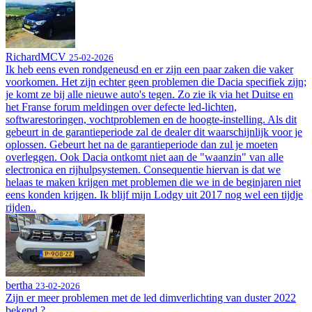
RichardMCV
25-02-2026
Ik heb eens even rondgeneusd en er zijn een paar zaken die vaker
voorkomen. Het zijn echter geen problemen die Dacia specifiek zijn;
je komt ze bij alle nieuwe auto's tegen. Zo zie ik via het Duitse en
het Franse forum meldingen over defecte led-lichten,
softwarestoringen, vochtproblemen en de hoogte-instelling. Als dit
gebeurt in de garantieperiode zal de dealer dit waarschijnlijk voor je
oplossen. Gebeurt het na de garantieperiode dan zul je moeten
overleggen. Ook Dacia ontkomt niet aan de "waanzin" van alle
electronica en rijhulpsystemen. Consequentie hiervan is dat we
helaas te maken krijgen met problemen die we in de beginjaren niet
eens konden krijgen. Ik blijf mijn Lodgy uit 2017 nog wel een tijdje
rijden..
bertha
23-02-2026
Zijn er meer problemen met de led dimverlichting van duster 2022
bekend ?