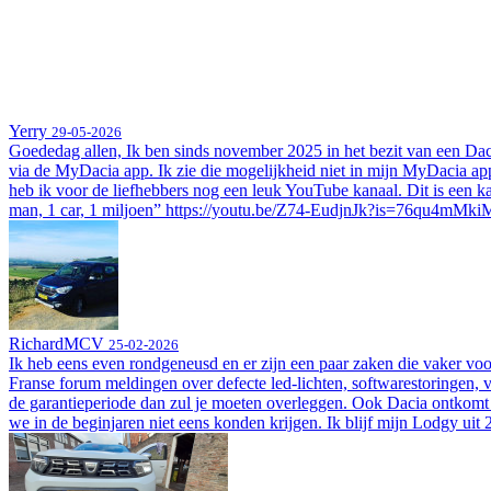
Yerry
29-05-2026
Goededag allen, Ik ben sinds november 2025 in het bezit van een Da
via de MyDacia app. Ik zie die mogelijkheid niet in mijn MyDacia app.
heb ik voor de liefhebbers nog een leuk YouTube kanaal. Dit is een ka
man, 1 car, 1 miljoen” https://youtu.be/Z74-EudjnJk?is=76qu4mM
RichardMCV
25-02-2026
Ik heb eens even rondgeneusd en er zijn een paar zaken die vaker voor
Franse forum meldingen over defecte led-lichten, softwarestoringen, vo
de garantieperiode dan zul je moeten overleggen. Ook Dacia ontkomt n
we in de beginjaren niet eens konden krijgen. Ik blijf mijn Lodgy uit 2