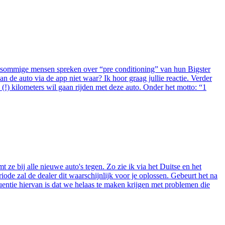
t sommige mensen spreken over “pre conditioning” van hun Bigster
 de auto via de app niet waar? Ik hoor graag jullie reactie. Verder
(!) kilometers wil gaan rijden met deze auto. Onder het motto: “1
ze bij alle nieuwe auto's tegen. Zo zie ik via het Duitse en het
iode zal de dealer dit waarschijnlijk voor je oplossen. Gebeurt het na
entie hiervan is dat we helaas te maken krijgen met problemen die