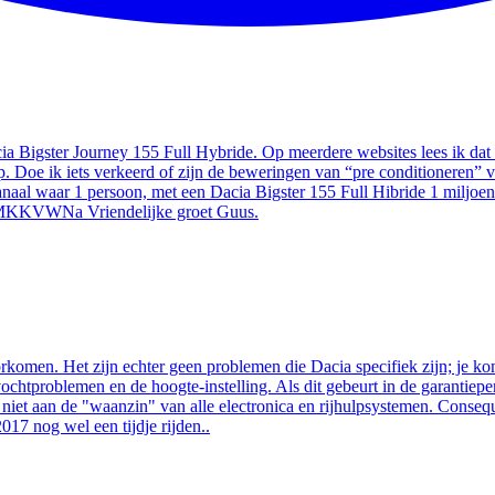
cia Bigster Journey 155 Full Hybride. Op meerdere websites lees ik da
 Doe ik iets verkeerd of zijn de beweringen van “pre conditioneren” van
naal waar 1 persoon, met een Dacia Bigster 155 Full Hibride 1 miljoen 
kiMKKVWNa Vriendelijke groet Guus.
komen. Het zijn echter geen problemen die Dacia specifiek zijn; je komt 
chtproblemen en de hoogte-instelling. Als dit gebeurt in de garantieper
iet aan de "waanzin" van alle electronica en rijhulpsystemen. Consequ
017 nog wel een tijdje rijden..