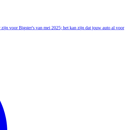
r zijn voor Bigster's van mei 2025; het kan zijn dat jouw auto al voor