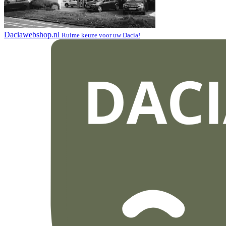
Daciawebshop.nl
Ruime keuze voor uw Dacia!