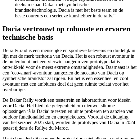
deelname aan Dakar met synthetische
brandstoftechnologie. Dacia is met het beste team en de
beste coureurs een serieuze kanshebber in de rally.”
Dacia vertrouwt op robuuste en ervaren
technische basis
De rally-raid is een menselijke en sportieve belevenis en duidelijk in
lijn met de merk territoria van Dacia. Het is een robuust avontuur in
de buitenlucht met een vierwielaangedreven prototype dat is
ontwikkeld voor de meest extreme omstandigheden. Daarnaast is het
een ‘eco-smart’-avontuur, aangezien de raceauto van Dacia op
synthetische brandstof zal rijden. En het is een essentieel en cool
avontuur met een ambitieus doel dat geen ruimte toelaat voor het
overbodige.
De Dakar Rally wordt een testterrein en laboratorium voor ideeën
voor Dacia. Het biedt de gelegenheid om nieuwe, slimme
oplossingen ‘à la Dacia’ te testen en uit te proberen ten aanzien van
outdoor functionaliteiten en energiekeuzes. Voordat de uitdaging
van het seizoen 2025 start, worden de prototypes van Dacia in 2024
getest tijdens de Rallye du Maroc.
Dacia benadert dit spannende project door niet alleen te vertrouwen