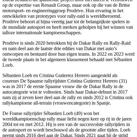
op de expertise van Renault Group, maar ook op die van de Britse
motorsport- en engineeringgroep Prodrive. Hun ervaring in het
ontwikkelen van prototypes voor rally-raid is wereldberoemd.
Prodrive behoort al bijna veertig jaar tot de belangrijkste spelers in
de mondiale autosport en heeft merken geholpen bij het winnen van
talloze internationale kampioenschappen.
Prodrive is sinds 2020 betrokken bij de Dakar Rally en Rally-Raid
en nam deel aan de laatste drie edities van Dakar met auto’s
ontworpen en bestuurd door hun eigen teams. In 2022 en 2023 werd
de tweede plaats in het algemeen klassement behaald met Sébastien
Loeb.
Sébastien Loeb en Cristina Gutierrez Herrero aangesteld als
coureurs De Spaanse rallyrijdster Cristina Gutierrez Herrero (31)
was in 2017 de eerste Spaanse vrouw die de Dakar Rally in de
autocategorie wist te voltooien. Sinds haar Dakar-debuut in 2017
nam zij al zeven keer deel aan de rally en sinds 2012 is Cristina ook
rallykampioene all-terrain (vrouwencategorie) in Spanje.
De Franse rallyrijder Sébastien Loeb (49) won het
wereldkampioenschap rally maar liefst negen keer op rij in de jaren
2004 tot en met 2012. Hij is een van de succesvolste rallyrijders in
de autosport en wordt beschouwd als de grootste aller tijden. Loeb
neemt sinds 2016 deel aan de Dakar. Sinds 2021 gaat hij de strijd