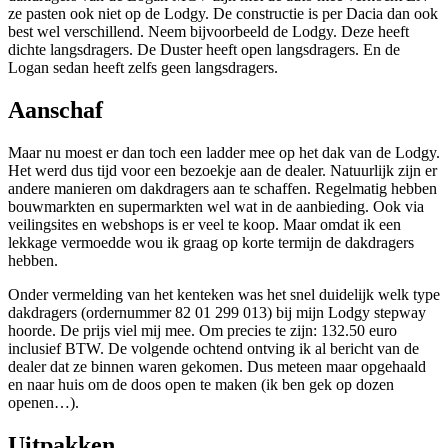
ze pasten ook niet op de Lodgy. De constructie is per Dacia dan ook
best wel verschillend. Neem bijvoorbeeld de Lodgy. Deze heeft
dichte langsdragers. De Duster heeft open langsdragers. En de
Logan sedan heeft zelfs geen langsdragers.
Aanschaf
Maar nu moest er dan toch een ladder mee op het dak van de Lodgy.
Het werd dus tijd voor een bezoekje aan de dealer. Natuurlijk zijn er
andere manieren om dakdragers aan te schaffen. Regelmatig hebben
bouwmarkten en supermarkten wel wat in de aanbieding. Ook via
veilingsites en webshops is er veel te koop. Maar omdat ik een
lekkage vermoedde wou ik graag op korte termijn de dakdragers
hebben.
Onder vermelding van het kenteken was het snel duidelijk welk type
dakdragers (ordernummer 82 01 299 013) bij mijn Lodgy stepway
hoorde. De prijs viel mij mee. Om precies te zijn: 132.50 euro
inclusief BTW. De volgende ochtend ontving ik al bericht van de
dealer dat ze binnen waren gekomen. Dus meteen maar opgehaald
en naar huis om de doos open te maken (ik ben gek op dozen
openen…).
Uitpakken