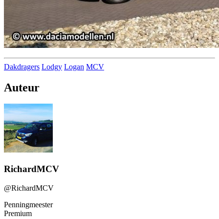
Dakdragers
Lodgy
Logan
MCV
Auteur
RichardMCV
@RichardMCV
Penningmeester
Premium