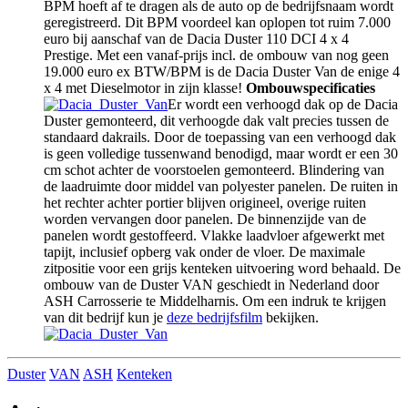
BPM hoeft af te dragen als de auto op de bedrijfsnaam wordt
geregistreerd. Dit BPM voordeel kan oplopen tot ruim 7.000
euro bij aanschaf van de Dacia Duster 110 DCI 4 x 4
Prestige. Met een vanaf-prijs incl. de ombouw van nog geen
19.000 euro ex BTW/BPM is de Dacia Duster Van de enige 4
x 4 met Dieselmotor in zijn klasse!
Ombouwspecificaties
Er wordt een verhoogd dak op de Dacia
Duster gemonteerd, dit verhoogde dak valt precies tussen de
standaard dakrails. Door de toepassing van een verhoogd dak
is geen volledige tussenwand benodigd, maar wordt er een 30
cm schot achter de voorstoelen gemonteerd. Blindering van
de laadruimte door middel van polyester panelen. De ruiten in
het rechter achter portier blijven origineel, overige ruiten
worden vervangen door panelen. De binnenzijde van de
panelen wordt gestoffeerd. Vlakke laadvloer afgewerkt met
tapijt, inclusief opberg vak onder de vloer. De maximale
zitpositie voor een grijs kenteken uitvoering word behaald. De
ombouw van de Duster VAN geschiedt in Nederland door
ASH Carrosserie te Middelharnis. Om een indruk te krijgen
van dit bedrijf kun je
deze bedrijfsfilm
bekijken.
Duster
VAN
ASH
Kenteken