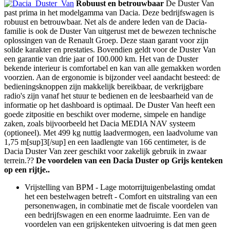
Robuust en betrouwbaar
De Duster Van
past prima in het modelgamma van Dacia. Deze bedrijfswagen is
robuust en betrouwbaar. Net als de andere leden van de Dacia-
familie is ook de Duster Van uitgerust met de bewezen technische
oplossingen van de Renault Groep. Deze staan garant voor zijn
solide karakter en prestaties. Bovendien geldt voor de Duster Van
een garantie van drie jaar of 100.000 km. Het van de Duster
bekende interieur is comfortabel en kan van alle gemakken worden
voorzien. Aan de ergonomie is bijzonder veel aandacht besteed: de
bedieningsknoppen zijn makkelijk bereikbaar, de verkrijgbare
radio's zijn vanaf het stuur te bedienen en de leesbaarheid van de
informatie op het dashboard is optimaal. De Duster Van heeft een
goede zitpositie en beschikt over moderne, simpele en handige
zaken, zoals bijvoorbeeld het Dacia MEDIA NAV systeem
(optioneel). Met 499 kg nuttig laadvermogen, een laadvolume van
1,75 m[sup]3[/sup] en een laadlengte van 166 centimeter, is de
Dacia Duster Van zeer geschikt voor zakelijk gebruik in zwaar
terrein.??
De voordelen van een Dacia Duster op Grijs kenteken
op een rijtje..
Vrijstelling van BPM - Lage motorrijtuigenbelasting omdat
het een bestelwagen betreft - Comfort en uitstraling van een
personenwagen, in combinatie met de fiscale voordelen van
een bedrijfswagen en een enorme laadruimte. Een van de
voordelen van een grijskenteken uitvoering is dat men geen