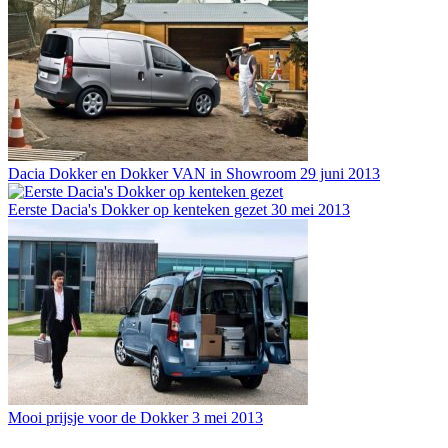
Dacia Dokker en Dokker VAN in Showroom
29 juni 2013
Eerste Dacia's Dokker op kenteken gezet
30 mei 2013
Mooi prijsje voor de Dokker
3 mei 2013