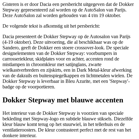
Gisteren is er door Dacia een persbericht uitgegeven dat de Dokker
Stepway gepresenteerd zal worden op de AutoSalon van Parijs.
Deze AutoSalon zal worden gehouden van 4 t/m 19 oktober.
De volgende tekst is afkomstig uit het persbericht:
Dacia presenteert de Dokker Stepway op de Autosalon van Parijs
(4-19 oktober). Deze uitvoering, die al beschikbaar was op de
Sandero, geeft de Dokker een stoere crossover-look. De speciale
designelementen van de Dokker Stepway: voorbumpers in
carrosseriekleur, skidplates voor en achter, accenten rond de
mistlampen in chroomkleur met satijnglans, zwarte
wielkastverbreders en zijskirts, een in Dark Metal-kleur afwerking
van de dakrails en buitenspiegelkappen en lichtmetalen wielen. De
Dokker Stepway is leverbaar in Bleu Azurite, met een 'Stepway'-
badge op de voorportieren.
Dokker Stepway met blauwe accenten
Het interieur van de Dokker Stepway is voorzien van speciale
bekleding met Stepway-logo en subtiele blauwe stiksels. Diezelfde
kleur blauw komt terug op het stuurwiel, in het tellerhuis en de
ventilatieroosters. De kleur contrasteert perfect met de rest van het
donkere interieur.