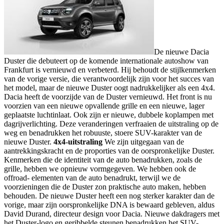
De nieuwe Dacia
Duster die debuteert op de komende internationale autoshow van
Frankfurt is vernieuwd en verbeterd. Hij behoudt de stijlkenmerken
van de vorige versie, die verantwoordelijk zijn voor het succes van
het model, maar de nieuwe Duster oogt nadrukkelijker als een 4x4.
Dacia heeft de voorzijde van de Duster vernieuwd. Het front is nu
voorzien van een nieuwe opvallende grille en een nieuwe, lager
geplaatste luchtinlaat. Ook zijn er nieuwe, dubbele koplampen met
dagrijverlichting. Deze veranderingen verfraaien de uitstraling op de
weg en benadrukken het robuuste, stoere SUV-karakter van de
nieuwe Duster.
4x4-uitstraling
We zijn uitgegaan van de
aantrekkingskracht en de proporties van de oorspronkelijke Duster.
Kenmerken die de identiteit van de auto benadrukken, zoals de
grille, hebben we opnieuw vormgegeven. We hebben ook de
offroad- elementen van de auto benadrukt, terwijl we de
voorzieningen die de Duster zon praktische auto maken, hebben
behouden. De nieuwe Duster heeft een nog sterker karakter dan de
vorige, maar zijn oorspronkelijke DNA is bewaard gebleven, aldus
David Durand, directeur design voor Dacia. Nieuwe dakdragers met
het Duster-logo en geribbelde steunen benadrukken het SUV-