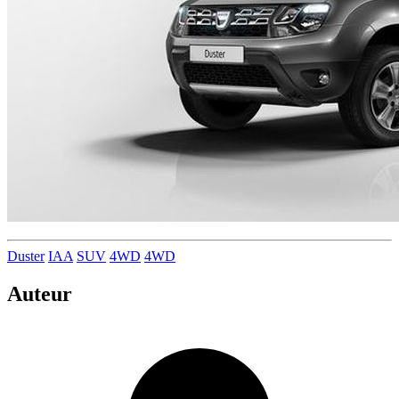
Duster
IAA
SUV
4WD
4WD
Auteur