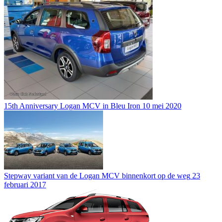
15th Anniversary Logan MCV in Bleu Iron
10 mei 2020
Stepway variant van de Logan MCV binnenkort op de weg
23
februari 2017