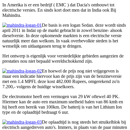
In Amerika is er een bedrijf ( EMC ) dat Dacia's ombouwt tot
electrische versies. En sinds kort doet men dat in India ook Bij
Mahindra.
De basis is een logan Sedan. deze wordt sinds
april 2011 in Indai op de markt gebracht in zowel benzine- alsook
dieselversie. In deze opkomende markten is een electrische versie
natuurlijk meer dan welkom. In vaak overbevolkte steden is het
wenselijk om uitlaatgassen terug te dringen.
Het ontwerp is eigenlijk voor verstedelijkte gebieden aangezien de
prestaties nou niet bepaald wereldschokkend zijn.
En hoewel de prijs nog niet vrijgegeven is
maar een indicatie hiervoor kan de prijs zijn van de benzineversie
met een 1.4 MPFI. deze kost 482.000 Rupees, omgerekend zo'n
7.200,- volgens de huidige wisselkoers.
De electromotor heeft een vermogen van 29 kW oftewel 40 PK.
Hiermee kan de auto een maximum snelheid halen van 86 kmh en
hij heeft een bereik van 100km. De batterij is van het Lithium Ion
type en de oplaadtijd bedraagt 6 uur.
De oplaadtijd is nog steeds het struikelblok bij
electrisch aangedreven auto's. Immers, in plaats van de paar minuten