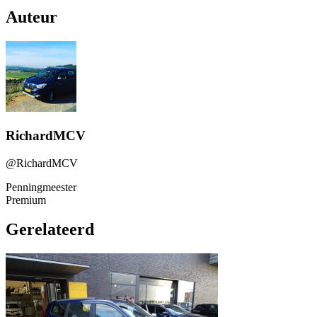
Auteur
RichardMCV
@RichardMCV
Penningmeester
Premium
Gerelateerd