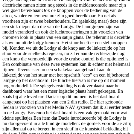
electrische ramen zitten nog steeds in de middenconsole maar zijn
wel goed bereikbaar.Ook de knoppen voor de bediening van de
airco, waaier en temperatuur zijn goed bereikbaar. En net als
voorheen zijn er twee bekerhouders. En (gelukkig maar) deze zijn
een stuk dieper dan die van de Lodgy. De handgrepen zijn van
model veranderd en ook de luchtroosterringen zijn voorzien van
chromen look in plaats van een satijn glans. De tellerunit is dezelfde
als we nu uit de lodgy kennen. Het stuur heeft er een stel knoppen
bij. Kenden we uit de Lodgy al de knop aan de linkerzijde op het
stuur voor de snelheids-regelaar, nu zit er aan de rechterzijde nog
een knop die vermoedelijk voor de cruise control is die optioneel is.
Een combinatie van deze twee systemen kan ik echter niet helemaal
rijmen. Tevens is er nu een schakelaar aangebracht aan de
linkerzijde van het stuur met het opschrift "eco" en een bijbehorend
lampje op het dashboard. De functie hiervan is me op dit moment
nog onduidelijk.De spiegelverstelling is ook verplaatst naar het
dashboard waar het een meer logische plaats heeft gekregen. En
zoals bij alle leverbare Dacia's op dit moment is het dashboard
aangepast op het plaatsen van een 2 din radio. De hier getoonde
Sedan is voorzien van het Media NAV systeem dat ik al eerder testte
in de Lodgy. Bovenop het dashboard is een vak gemaakt voor wat
kleine spulletjes.Een item dat Dacia introduceerde bij de Lodgy is
nu doorgevoerd in alle huidige modellen: de gordels voor de 2e zitrij
zijn allemaal op te bergen in een sleuf in de kunststof bekleding bij