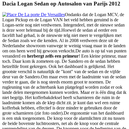
Dacia Logan Sedan op Autosalon van Parijs 2012
Ondanks dat de Logan MCV, de
Logan Pickup en de Logan VAN het veld hebben geruimd is de
Logan-serie nog niet verdwenen. Integendeel, met de nieuwe sedan
is deze weer helemaal bij de tijd.Hoewel de sedan al eerder een
facelift had gehad, is de nieuwste telg niet meer te vergelijken met
de Sedan zoals we die kenden. Al in 2008 verdween deze uit de
Nederlandse showroom vanwege te weinig vraag maar in de landen
om ons heen werd hij gewoon verkocht.De auto is op tal van punten
veranderd en
herbergt zelfs een primeur
! Een kleine primeur, maar
toch. Daar kom ik zometeen op. De Sandero en de sedan hebben
hetzelfde front gekregen. Ook het dashboard is gelijkend. Het
grootste verschil is natuurlijk de "kont" van de sedan en de vijfde
deur van de Sandero.Om maar even met de laadruimte van de sedan
verder te gaan, die is nog steeds enorm groot te noemen. De
rugleuning van de achterbank kan platgelegd worden zodat er ook
lande delen meegenomen kunnen worden. Maar er is één ding dat ik
niet begrijp. Het kofferbakdeksel heeft scharnieren die ruim in de
laadruimte komen als de klep dicht zit. je kunt dan wel een ruime
kofferbak hebben, effectief is deze minder te gebruiken door de
grote scharnieren (zie foto onder).De ergonomie van het dashboard
is een stuk toegenomen. De knop voor de alarmlichten zit nu tussen
de beide bovenste luchtroosters, net als de knop voor de centrale
vergrendeling van de deuren. De knoppen voor de bediening van de