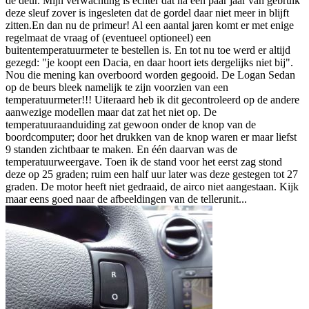
de deur. Mijn verwachting is echter dat na een paar jaar van gebruik
deze sleuf zover is ingesleten dat de gordel daar niet meer in blijft
zitten.En dan nu de primeur! Al een aantal jaren komt er met enige
regelmaat de vraag of (eventueel optioneel) een
buitentemperatuurmeter te bestellen is. En tot nu toe werd er altijd
gezegd: "je koopt een Dacia, en daar hoort iets dergelijks niet bij".
Nou die mening kan overboord worden gegooid. De Logan Sedan
op de beurs bleek namelijk te zijn voorzien van een
temperatuurmeter!!! Uiteraard heb ik dit gecontroleerd op de andere
aanwezige modellen maar dat zat het niet op. De
temperatuuraanduiding zat gewoon onder de knop van de
boordcomputer; door het drukken van de knop waren er maar liefst
9 standen zichtbaar te maken. En één daarvan was de
temperatuurweergave. Toen ik de stand voor het eerst zag stond
deze op 25 graden; ruim een half uur later was deze gestegen tot 27
graden. De motor heeft niet gedraaid, de airco niet aangestaan. Kijk
maar eens goed naar de afbeeldingen van de tellerunit...