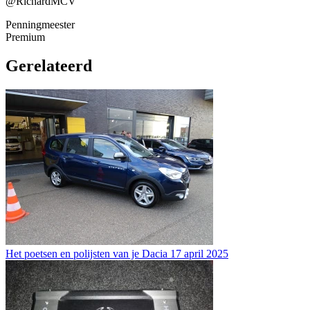
@RichardMCV
Penningmeester
Premium
Gerelateerd
Het poetsen en polijsten van je Dacia
17 april 2025