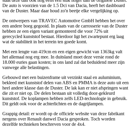
staat deze dan ook nog eens een stuk hoger dan de originele Duster.
De auto is voorzien van de 1.5 Dci van Dacia, heeft het dashboard
van de Duster. Maar daar houd zo'n beetje elke vergelijking op.
De ontwerpers van TRAVEC Automotive GmbH hebben het over
een andere boeg gegooid. In plaats van de carrosserie van de Duster
hebben ze een eigen variant gemonteerd die voor 72% uit
gerecycled kunststof bestaat. Hierdoor ligt het zwartepunt erg laag
wat de stabiliteit in het terrein ten goede komt.
Met een lengte van 419cm en een eigen gewicht van 1363kg valt
het allemaal nog erg mee. In duitsland moet deze versie rond de
18.000 euries gaan kosten; in ons land zal dat beduidend meer zijn
vanwege alle belastingen.
Gebouwd met een buizenframe uit verzinkt staal en auluminium,
bekleed met kunststof delen van ABS en PMMA is deze auto uit een
heel andere klasse dan de Duster. De lak kan er niet afspringen want
die zit er niet op. De delen bestaan uit volledig door-gekleurd
kunststof. De koplampen hebben zelfs LED-technologie in gebruik.
Dit geldt ook voor de achterlichten en de dagrijlampen.
Grappig detail: er wordt op de officiele website van deze fabrikant
nergens over Renault danwel Dacia gesproken. Toch worden
dezelfde technieken beschreven voor de 4x4.