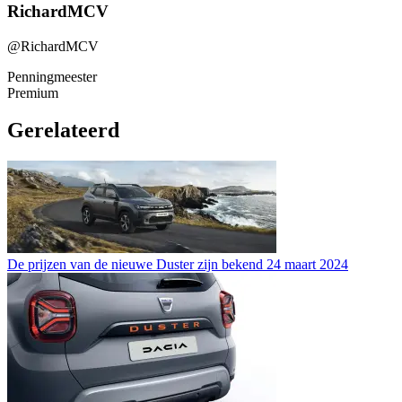
RichardMCV
@RichardMCV
Penningmeester
Premium
Gerelateerd
De prijzen van de nieuwe Duster zijn bekend
24 maart 2024